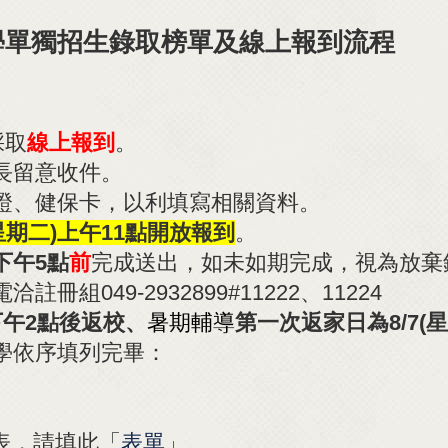
中學單獨招生錄取榜單及線上報到流程
採取
線上報到
。
長留意收件。
證、健保卡，以利填寫相關資料。
(星期二)上午11點開放報到
。
下午5點
前
完成送出，如未如期完成，視為放棄
組049-2932899#11222、11224
下午2點後返校、
暑期輔導
第一次返家日為8/7(星
學依序填列完畢：
」
表，請填此「
表單
」