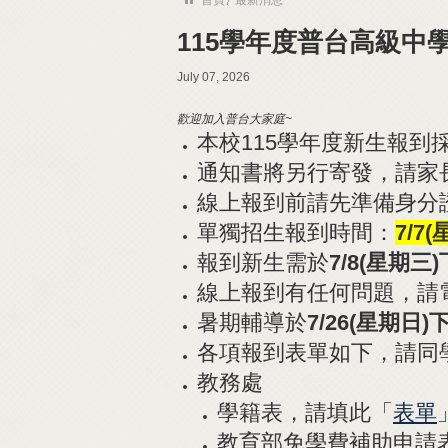
115學年度普台高級
July 07, 2026
歡迎加入普台大家庭~
本校115學年度新生報到
通知書將另行寄發，請家
線上報到前請先準備身分
單獨招生報到時間：
7/7
報到新生需於
7/8(星期
三)
線上報到有任何問題，請電洽註冊
暑期輔導於
7/26(星期
日)
各項報到表單如下，請同
教務處
學籍表，請填此「
表單
教育部免學費補助申請