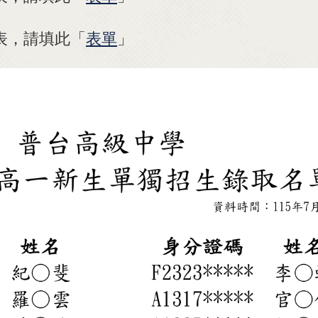
表，請填此「
表單
」