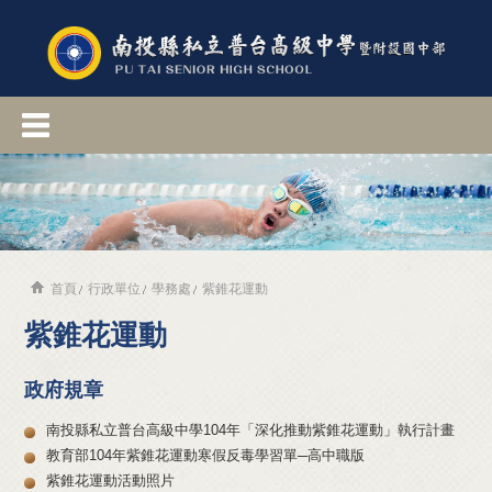
首頁
行政單位
學務處
紫錐花運動
紫錐花運動
政府規章
南投縣私立普台高級中學104年「深化推動紫錐花運動」執行計畫
教育部104年紫錐花運動寒假反毒學習單─高中職版
紫錐花運動活動照片