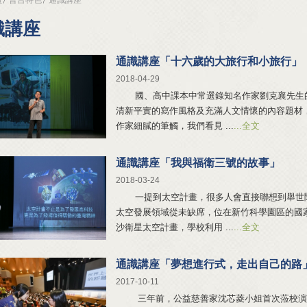
識講座
通識講座「十六歲的大旅行和小旅行」
2018-04-29
國、高中課本中常選錄知名作家劉克襄先生的
清新平實的寫作風格及充滿人文情懷的內容題材
作家細膩的筆觸，我們看見 ...
...全文
通識講座「我與福衛三號的故事」
2018-03-24
一提到太空計畫，很多人會直接聯想到舉世聞
太空發展領域從未缺席，位在新竹科學園區的國
沙衛星太空計畫，學校利用 ...
...全文
通識講座「夢想進行式，走出自己的路
2017-10-11
三年前，公益慈善家沈芯菱小姐首次蒞校演講