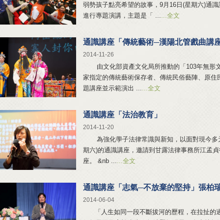
弱勢孩子點亮希望的故事，9月16日(星期六)通
進行專題演講，主題是「 ...
...全文
通識講座「傳統藝術─漢陽北管戲曲講
2014-11-26
由文化部資產文化局所推動的「103年無形文
家指定的傳統藝術保存者、傳統民俗藝陣、原住
題講座並示範演出 ...
...全文
通識講座「法治教育」
2014-11-20
為強化學子法律常識與新知，以面對現今多元複
期六)的通識講座，邀請到甘露法律事務所江孟
座。 &nb ...
...全文
通識講座「志氣─不放棄的堅持」張柏
2014-06-04
「人生如同一段不斷拔河的歷程，在拉扯的過