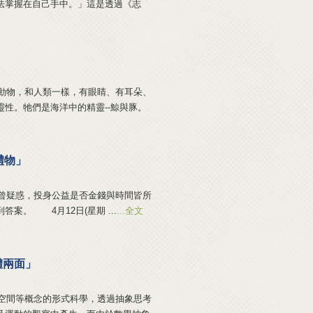
法掌握在自己手中。」這是透過《志
物，和人類一樣，有眼睛、有耳朵、
性。牠們是海洋中的精靈--鯨與豚。
禮物」
疑惑，投身公益是否金錢與時間皆所
案。 4月12日(星期 ...
...全文
體兩面」
間等概念的形式科學，透過抽象思考