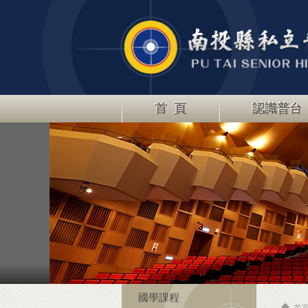
首 頁
認識普台
國學課程
首