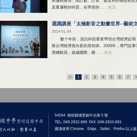
和邏輯推理，由計數、計算、量度和對物體形狀
及重邏輯的特質，在學習的 ...
...全文
通識講座「太極影音之動畫世界─藝術
2014-01-04
數十年前，資訊科技產業帶領台灣經濟起飛；
將台灣經濟推向新的里程碑。2008年，專門從
寶總動員」揚威國際，榮 ...
...全文
<
1
2
3
4
5
6
7
54544 南投縣埔里鎮中台路 5 號
TEL. 049-2932-899 FAX. 049-2933-093
建議使用 Chrome、Edge、Safari、Firefox 