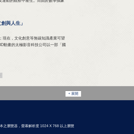
及運動的觀察中產生。而由於數學抽象
文創與人生」
現在，文化創意等無碳知識產業可望
事3D動畫的太極影音科技公司以一部「國
>
+ 展開
以上版本之瀏覽器，螢幕解析度 1024 X 768 以上瀏覽