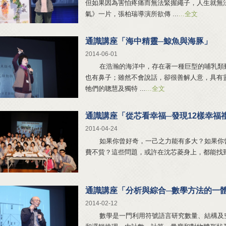
但如果因為害怕疼痛而無法緊握繩子，人生就無
氣》一片，張柏瑞導演所欲傳 ...
...全文
通識講座「海中精靈─鯨魚與海豚」
2014-06-01
在浩瀚的海洋中，存在著一種巨型的哺乳類動
也有鼻子；雖然不會說話，卻很善解人意，具有靈
牠們的聰慧及獨特 ...
...全文
通識講座「從芯看幸福─發現12樣幸福
2014-04-24
如果你曾好奇，一己之力能有多大？如果你曾
費不貲？這些問題，或許在沈芯菱身上，都能找到答
通識講座「分析與綜合─數學方法的一
2014-02-12
數學是一門利用符號語言研究數量、結構及空