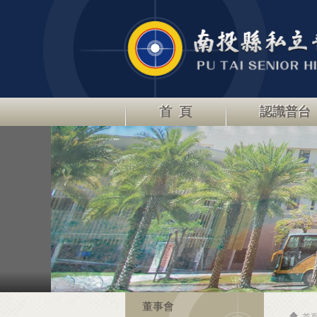
首 頁
認識普台
董事會
首