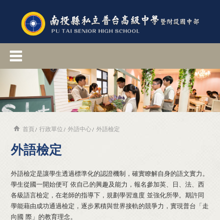
首頁
行政單位
外語中心
外語檢定
外語檢定
外語檢定是讓學生透過標準化的認證機制，確實瞭解自身的語文實力。
學生從國一開始便可 依自己的興趣及能力，報名參加英、日、法、西
各級語言檢定，在老師的指導下，規劃學習進度 並強化所學。期許同
學能藉由成功通過檢定，逐步累積與世界接軌的競爭力，實現普台「走
向國 際」的教育理念。