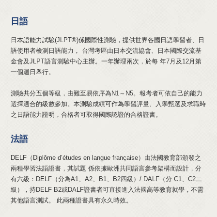
日語
日本語能力試驗(JLPT®)係國際性測驗，提供世界各國日語學習者、日
語使用者檢測日語能力， 台灣考區由日本交流協會、日本國際交流基
金會及JLPT語言測驗中心主辦。一年辦理兩次，於每 年7月及12月第
一個週日舉行。
測驗共分五個等級，由難至易依序為N1～N5。報考者可依自己的能力
選擇適合的級數參加。本測驗成績可作為學習評量、入學甄選及求職時
之日語能力證明，合格者可取得國際認證的合格證書。
法語
DELF（Diplôme d’études en langue française）由法國教育部頒發之
兩種學習法語證書，其試題 係依據歐洲共同語言參考架構而設計，分
有六級：DELF（分為A1、A2、B1、B2四級）/ DALF（分 C1、C2二
級），持DELF B2或DALF證書者可直接進入法國高等教育就學，不需
其他語言測試。 此兩種證書具有永久時效。