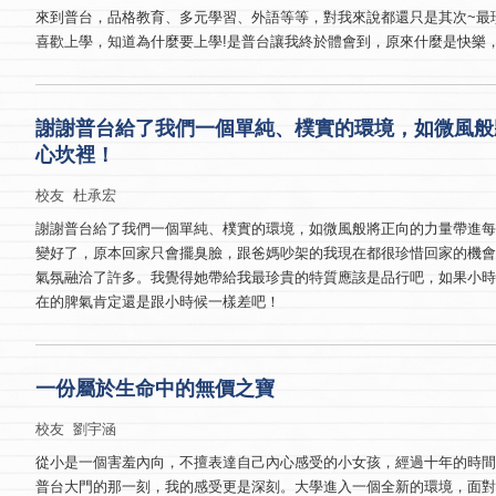
來到普台，品格教育、多元學習、外語等等，對我來說都還只是其次~最
喜歡上學，知道為什麼要上學!是普台讓我終於體會到，原來什麼是快樂，
謝謝普台給了我們一個單純、樸實的環境，如微風般
心坎裡！
校友 杜承宏
謝謝普台給了我們一個單純、樸實的環境，如微風般將正向的力量帶進
變好了，原本回家只會擺臭臉，跟爸媽吵架的我現在都很珍惜回家的機
氣氛融洽了許多。我覺得她帶給我最珍貴的特質應該是品行吧，如果小
在的脾氣肯定還是跟小時候一樣差吧！
一份屬於生命中的無價之寶
校友 劉宇涵
從小是一個害羞內向，不擅表達自己內心感受的小女孩，經過十年的時
普台大門的那一刻，我的感受更是深刻。大學進入一個全新的環境，面