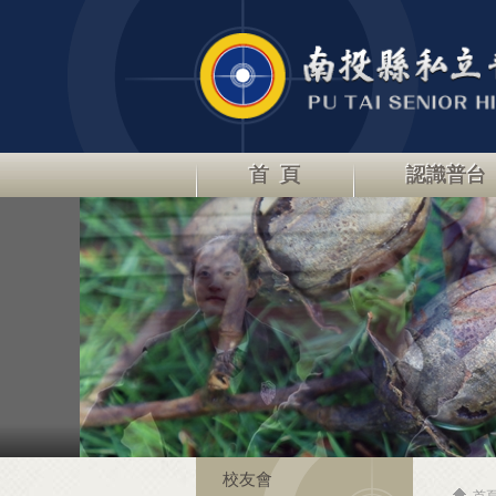
首 頁
認識普台
校友會
首