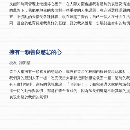
技能和時間管理上較能得心應手；在人際方面也讓我有足夠的表達及溝
的薰陶下，我能更坦然的去面對一些重要的人生課題，在充滿選擇課題
來，不慌亂的去接受各種挑戰。現在離開了普台，自己一個人在外面生
同，普台的教育奠定我良好的基礎，對於我來說是一份屬於生命中的無價
擁有一顆善良慈悲的心
校友 謝閔棻
普台人都擁有一顆善良的慈悲心，或許在普台的校園內很難發現此優點
我們真的跟別人不一樣！吃完便當大家都把廚餘跟垃圾丟一起，這時的
有人會打招呼，這時的我就會說：「老師好！」；聽完演講大家的垃圾都隨手丟
這一切的動作與習慣，都是在普台養成的，因為師長們總是不厭其煩的
表現出屬於我們的氣質!