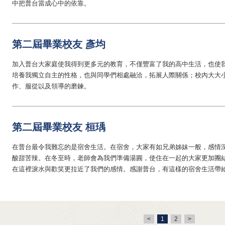
中把普台當成心中的依靠。
第二屆畢業校友 彥均
加入普台大家庭使我得到更多元的教育，不僅豐富了我的高中生活，也使
培養我獨立自主的性格，也與同學們相處融洽，拓展人際關係；校內大大
作、服從以及領導的磨鍊。
第二屆畢業校友 桓瑀
在普台最令我難忘的是宿舍生活。在宿舍，大家有如兄弟姊妹一般，感情
酸甜苦辣。在冬至時，老師會為我們準備湯圓，使住在一起的大家更加團
在這裡淚水與歡笑更拉近了我們的感情。感謝普台，有這樣的宿舍生活帶
<
1
2
>