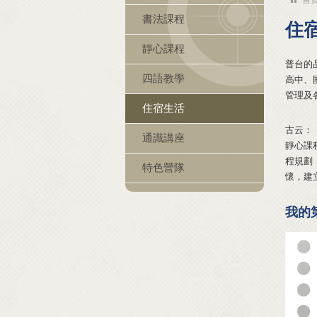
書法課程
住
靜心課程
普台的
四語教學
高中、
管理及
住宿生活
古云：
通識講座
靜心課
程規劃
特色營隊
懷，建
我的第