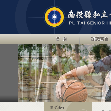
首 頁
認識普台
國學課程
首