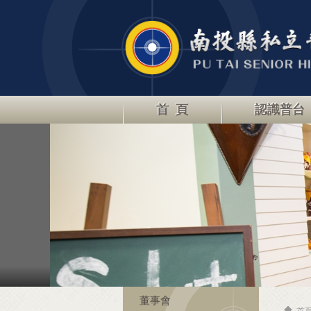
首 頁
認識普台
董事會
首