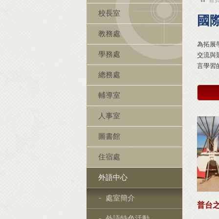
校長室
國
教務處
為拓展
學務處
交流與
言學習
總務處
輔導室
人事室
圖書館
住宿處
外語中心
處室簡介
普台
外語特色活動