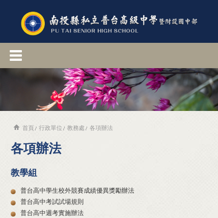
首頁
行政單位
教務處
各項辦法
各項辦法
教學組
普台高中學生校外競賽成績優異獎勵辦法
普台高中考試試場規則
普台高中週考實施辦法