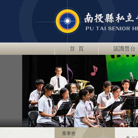
首 頁
認識普台
董事會
首