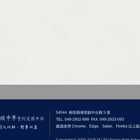
54544 南投縣埔里鎮中台路 5 號
TEL. 049-2932-899 FAX. 049-2933-093
建議使用 Chrome、Edge、Safari、Firefox 
Copyright © 2009-2026 PU TAI Senior High School.