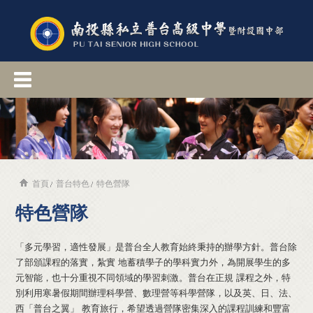
首頁
普台特色
特色營隊
特色營隊
「多元學習，適性發展」是普台全人教育始終秉持的辦學方針。普台除
了部頒課程的落實，紮實 地蓄積學子的學科實力外，為開展學生的多
元智能，也十分重視不同領域的學習刺激。普台在正規 課程之外，特
別利用寒暑假期間辦理科學營、數理營等科學營隊，以及英、日、法、
西「普台之翼」 教育旅行，希望透過營隊密集深入的課程訓練和豐富