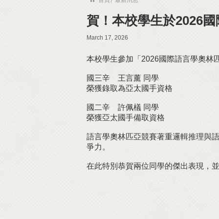
賀！本校學生於2026
March 17, 2026
本校學生參加「2026國際語言學奧
國三辛 王言薰 同學
榮獲錄取為亞太國手資格
國二辛 許佩檥 同學
榮獲亞太國手備取資格
語言學奧林匹亞競賽著重邏輯推理與
爭力。
在此特別恭賀兩位同學的傑出表現，