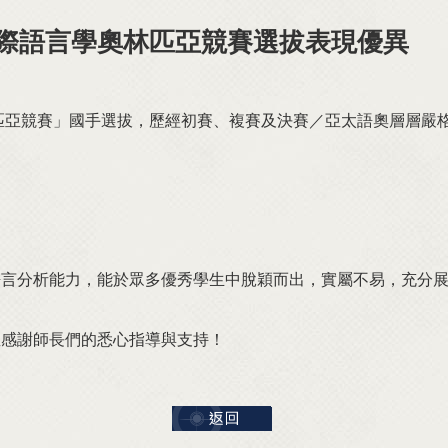
國際語言學奧林匹亞競賽選拔表現優異
林匹亞競賽」國手選拔，歷經初賽、複賽及決賽／亞太語奧層層嚴
語言分析能力，能於眾多優秀學生中脫穎而出，實屬不易，充分
並感謝師長們的悉心指導與支持！