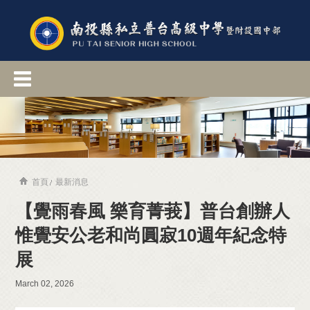
首頁
最新消息
【覺雨春風 樂育菁莪】普台創辦人
惟覺安公老和尚圓寂10週年紀念特
展
March 02, 2026