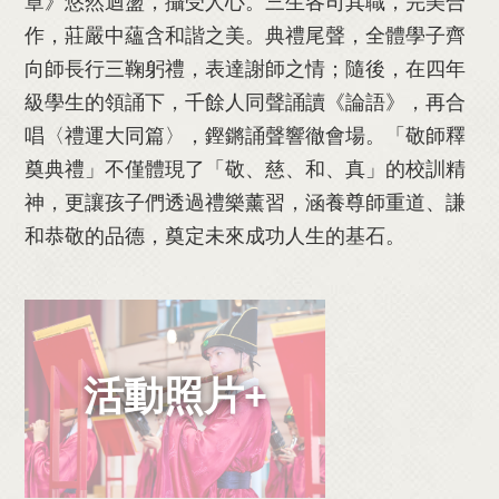
章》悠然迴盪，攝受人心。三生各司其職，完美合
作，莊嚴中蘊含和諧之美。典禮尾聲，全體學子齊
向師長行三鞠躬禮，表達謝師之情；隨後，在四年
級學生的領誦下，千餘人同聲誦讀《論語》，再合
唱〈禮運大同篇〉，鏗鏘誦聲響徹會場。「敬師釋
奠典禮」不僅體現了「敬、慈、和、真」的校訓精
神，更讓孩子們透過禮樂薰習，涵養尊師重道、謙
和恭敬的品德，奠定未來成功人生的基石。
活動照片+