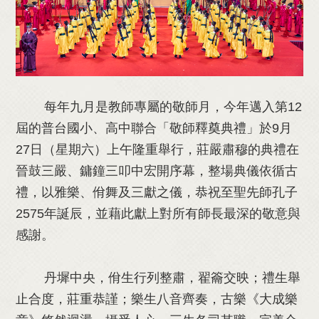
每年九月是教師專屬的敬師月，今年邁入第12
屆的普台國小、高中聯合「敬師釋奠典禮」於9月
27日（星期六）上午隆重舉行，莊嚴肅穆的典禮在
晉鼓三嚴、鏞鐘三叩中宏開序幕，整場典儀依循古
禮，以雅樂、佾舞及三獻之儀，恭祝至聖先師孔子
2575年誕辰，並藉此獻上對所有師長最深的敬意與
感謝。
丹墀中央，佾生行列整肅，翟籥交映；禮生舉
止合度，莊重恭謹；樂生八音齊奏，古樂《大成樂