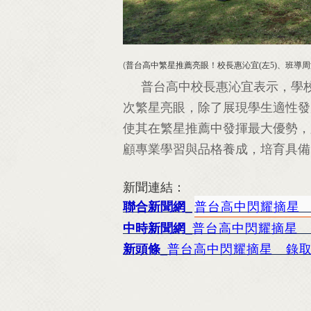
(
普台高中繁星推薦亮眼！校長惠沁宜
(
左
5)
、班導周
普台高中校長惠沁宜表示，學
次繁星亮眼，除了展現學生適性發
使其在繁星推薦中發揮最大優勢，
顧專業學習與品格養成，培育具備
新聞連結：
普台高中閃耀摘星 
聯合新聞網_
普台高中閃耀摘星 
中時新聞網_
普台高中閃耀摘星 錄取
新頭條_