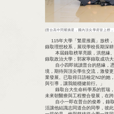
普台高中閃耀摘星，國內頂尖學府皆上榜，
(
115年大學「繁星推薦」放榜
錄取理想校系，展現學校長期深耕
本屆錄取榜單亮眼，洪慈緣、張
錄取政治大學；郭家寧錄取成功大
自小四即就讀普台的慈緣，憑藉
境，期待與頂尖學生交流，激發更
業發展。已取得日語檢定N2的她
與引導，讓我能穩健前行。」
錄取台大生命科學系的哲瑞，同
未來朝醫療與工程整合發展，在跨
自小一即在普台的俊希，錄取清
活讓他結識志同道合的同學，彼此
一提的是，他與慈緣從小學一路同