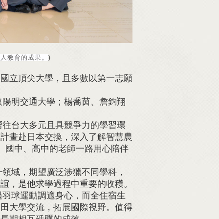
全人教育的成果。
)
取國立頂尖大學，且多數以第一志願
陽明交通大學；楊喬茵、詹鈞翔
往台大多元且具競爭力的學習環
並計畫赴日本交換，深入了解智慧農
、國中、高中的老師一路用心陪伴
領域，期望廣泛涉獵不同學科，
情誼，是他求學過程中重要的收穫。
羽球運動調適身心，而全住宿生
稻田大學交流，拓展國際視野。值得
證長期相互砥礪的成效。