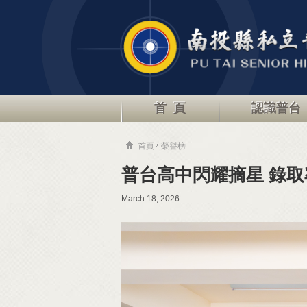
首 頁
認識普台
首頁
榮譽榜
普台高中閃耀摘星 錄取
March 18, 2026