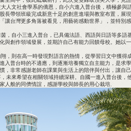
人文社會學系的僑恩，自小六進入普台後，積極參與語
股長帶領班級完成新意十足的創意進場與教室布置，展
「讓台灣更多角落被看見，用藝術感動世界」，並特別
，自小三進入普台，已具備法語、西語與日語等多語基
化與創作領域發展，並期許自己有能力回饋母校。她以
，則在高一時發現對語言的熱情，從學習日文中獲得成
進入普台時的不適應，到逐漸培養獨立自主能力，是求
慣，非常感謝老師在課業與生活上的陪伴與付出，讓自
未來希望在相關領域持續深耕。自國一進入普台後，他
家人般的同儕情誼，感謝學校與師長的用心栽培
。