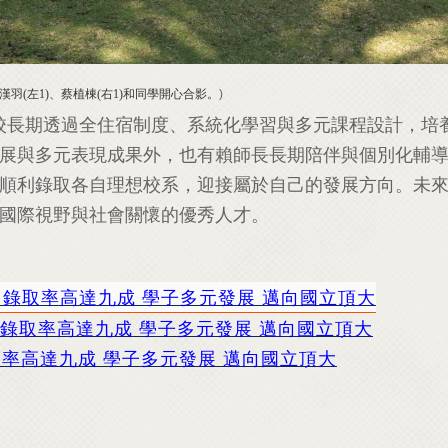
漢羽
(
左
1)
、蔡植棟
(
右
1)
和同學開心合影。
)
校長期透過全住宿制度、系統化學習與多元課程設計，培
展與多元表現成果外，也有賴師長長期陪伴與個別化輔
順利錄取各自理想校系，迎接屬於自己的發展方向。未
國際視野與社會關懷的優秀人才。
錄取率高達九成 學子多元發展 邁向國立頂大
錄取率高達九成 學子多元發展 邁向國立頂大
率高達九成 學子多元發展 邁向國立頂大