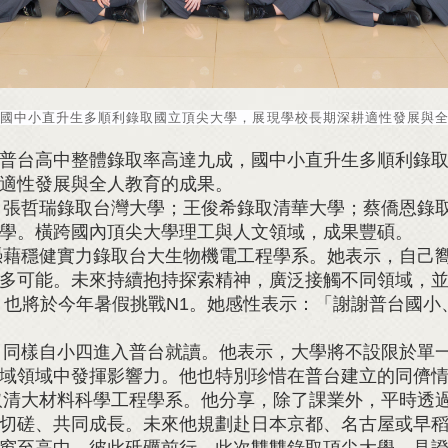
國中小直升生多順利錄取國立頂尖大學，展現學校長期深耕適性發展與
，普台高中整體錄取率高達九成，國中小直升生多順利錄
適性發展與全人教育的成果。
哲瑞錄取台灣大學；王俊希錄取清華大學；蔡僑恩錄取
學。橫跨國內頂尖大學理工與人文領域，成果豐碩。
穩健實力錄取台大生物機電工程學系。她表示，自己嚮
多可能。未來持續抱持探索精神，廣泛接觸不同領域，
，也將於今年暑假挑戰N1。她感性表示：「謝謝普台國小
樣自小四進入普台就讀。他表示，大學將不設限於單一
域領域中發揮影響力。他也特別珍惜在普台建立的同儕
大材料科學工程學系。他分享，除了課業外，平時透過
切磋、共同成長。未來他規劃赴日本京都、名古屋或早
窗至高中，彼此砥礪前行，此次雙雙錄取頂尖大學，見