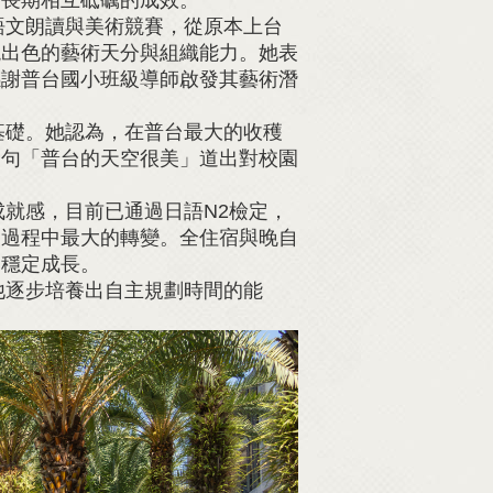
文朗讀與美術競賽，從原本上台
現出色的藝術天分與組織能力。她表
感謝普台國小班級導師啟發其藝術潛
礎。她認為，在普台最大的收穫
一句「普台的天空很美」道出對校園
就感，目前已通過日語N2檢定，
學過程中最大的轉變。全住宿與晚自
己穩定成長。
逐步培養出自主規劃時間的能