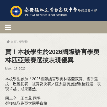
首頁
榮譽榜
賀！本校學生於2026國際語言學奧
林匹亞競賽選拔表現優異
March 17, 2026
本校學生參加「2026國際語言學奧林匹亞競賽」國手選
拔，歷經初賽、複賽及決賽／亞太語奧層層嚴格甄選，表
現卓越，成果斐然。
國三辛 王言薰 同學
榮獲錄取為亞太國手資格