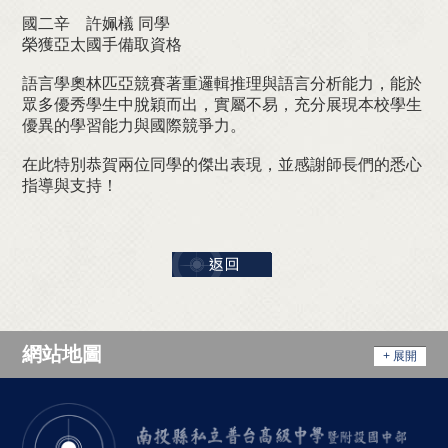
國二辛 許姵檥 同學
榮獲亞太國手備取資格
語言學奧林匹亞競賽著重邏輯推理與語言分析能力，能於
眾多優秀學生中脫穎而出，實屬不易，充分展現本校學生
優異的學習能力與國際競爭力。
在此特別恭賀兩位同學的傑出表現，並感謝師長們的悉心
指導與支持！
網站地圖
+ 展開