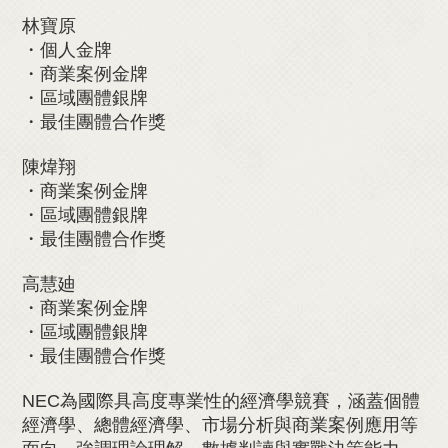
林寶原
・個人金牌
・商業案例金牌
・區域團體銀牌
・最佳團體合作獎
陳煒翔
・商業案例金牌
・區域團體銀牌
・最佳團體合作獎
高慧廸
・商業案例金牌
・區域團體銀牌
・最佳團體合作獎
NEC為國際具高度專業性的經濟學競賽，涵蓋個體
經濟學、總體經濟學、市場分析與商業案例應用等