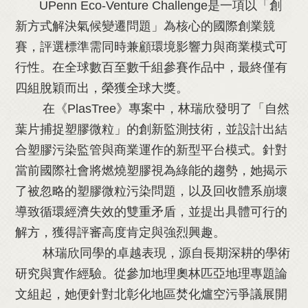
UPenn Eco-Venture Challenge是一項以「創
新方式解決氣候變遷問題」為核心的國際創業競
賽，評選標準需同時兼顧環境影響力與商業模式可
行性。在全球數百至數千組參賽作品中，最終僅有
四組脫穎而出，榮獲全球大獎。
在《PlasTree》專案中，林瑞欣發明了「自然
葉片捕捉塑膠微粒」的創新監測技術，並設計出結
合塑膠污染監管與商業運作的新型平台模式。針對
當前國際社會將燃燒塑膠視為綠能的趨勢，她揭示
了被忽略的塑膠微粒污染問題，以及回收體系崩壞
導致循環經濟失效的雙重矛盾，並提出具體可行的
解方，獲得評審高度肯定與強烈興趣。
林瑞欣同學的卓越表現，源自長期深耕的學術
研究與實作經驗。從參加地理奧林匹亞地理專題論
文組起，她便針對北彰化地區焚化爐空污爭議展開