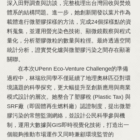
深入田野調查與訪談，完整梳理出台灣回收與焚燒
體系的結構問題。進一步，她創新開發以葉片作為
載體進行微塑膠採樣的方法，完成24個採樣點的資
料蒐集，並運用螢光染色技術、顯微鏡觀察與程式
量化，分析塑膠微粒的數量與粒徑。最終透過空間
統計分析，證實焚化爐與微塑膠污染之間存在顯著
關聯。
在本次UPenn Eco-Venture Challenge的準備
過程中，林瑞欣同學不僅延續了地理奧林匹亞對環
境議題的科學探究，更大幅提升至創新應用與商業
模式設計的層次。她整合了塑膠稅 (Plastic Tax) 與
SRF廠（即固體再生燃料廠）認證制度，提出微塑
膠污染的常態監測網絡，並設計公民科學參與機
制，運用大數據與GIS即時視覺化技術，打造出一
個能夠推動市場運作又同時兼顧環境監管的