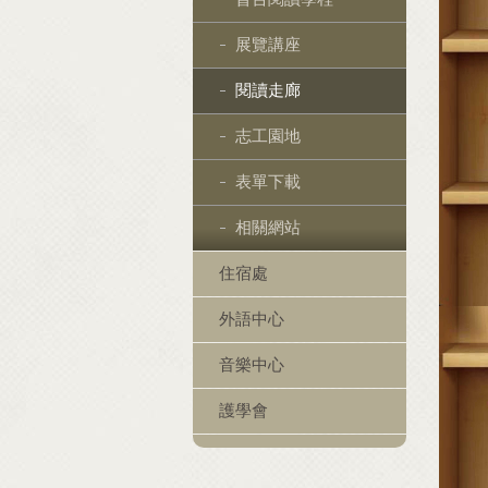
展覽講座
閱讀走廊
志工園地
表單下載
相關網站
住宿處
外語中心
音樂中心
護學會