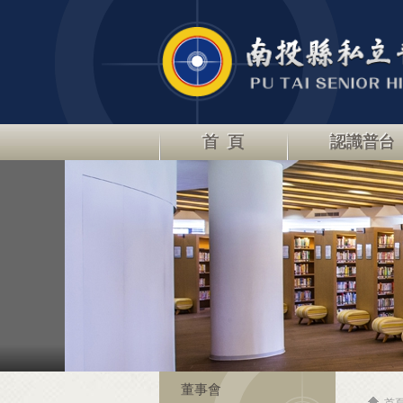
首 頁
認識普台
董事會
首