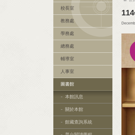
校長室
11
教務處
Decembe
學務處
總務處
輔導室
人事室
圖書館
本館訊息
關於本館
館藏查詢系統
普台閱讀學程