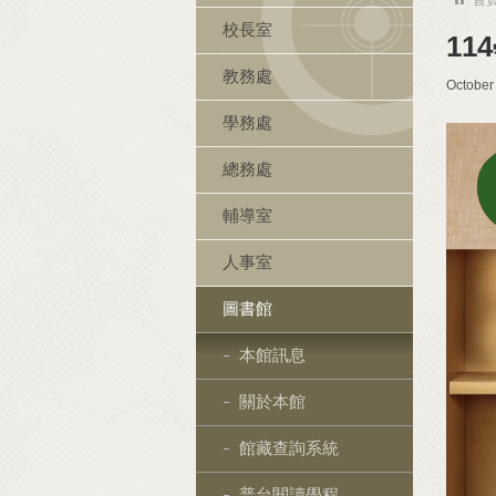
校長室
1
教務處
October
學務處
總務處
輔導室
人事室
圖書館
本館訊息
關於本館
館藏查詢系統
普台閱讀學程