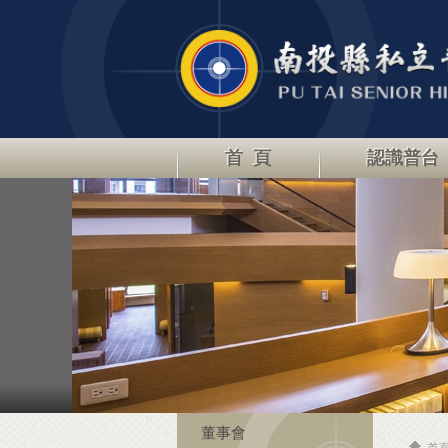
首 頁
認識普台
董事會
首