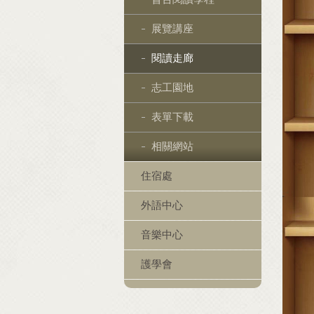
展覽講座
閱讀走廊
志工園地
表單下載
相關網站
住宿處
外語中心
音樂中心
護學會