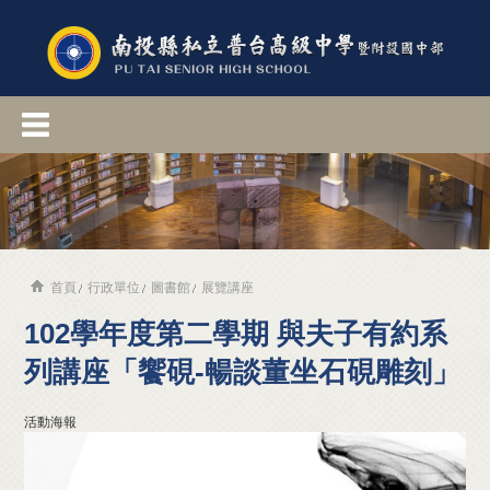
首頁
行政單位
圖書館
展覽講座
102學年度第二學期 與夫子有約系
列講座「饗硯-暢談董坐石硯雕刻」
活動海報